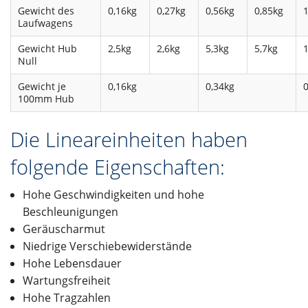
Gewicht des
0,16kg
0,27kg
0,56kg
0,85kg
1
Laufwagens
Gewicht Hub
2,5kg
2,6kg
5,3kg
5,7kg
1
Null
Gewicht je
0,16kg
0,34kg
0
100mm Hub
Die Lineareinheiten haben
folgende Eigenschaften:
Hohe Geschwindigkeiten und hohe
Beschleunigungen
Geräuscharmut
Niedrige Verschiebewiderstände
Hohe Lebensdauer
Wartungsfreiheit
Hohe Tragzahlen