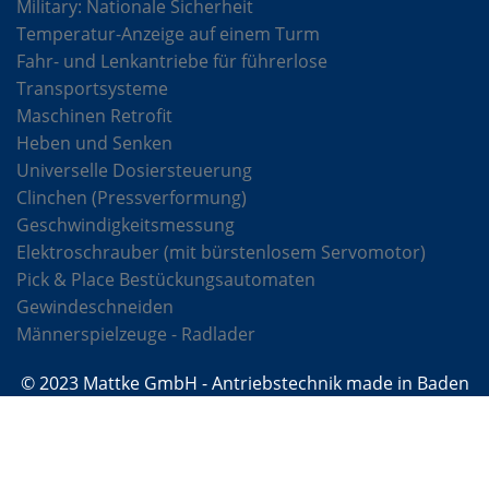
Military: Nationale Sicherheit
Temperatur-Anzeige auf einem Turm
Fahr- und Lenkantriebe für führerlose
Transportsysteme
Maschinen Retrofit
Heben und Senken
Universelle Dosiersteuerung
Clinchen (Pressverformung)
Geschwindigkeitsmessung
Elektroschrauber (mit bürstenlosem Servomotor)
Pick & Place Bestückungsautomaten
Gewindeschneiden
Männerspielzeuge - Radlader
© 2023 Mattke GmbH - Antriebstechnik made in Baden