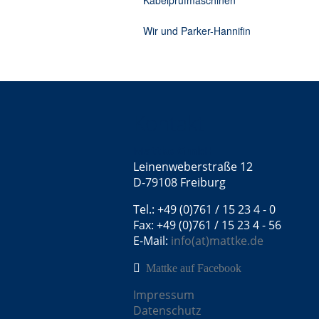
Kabelprüfmaschinen
Wir und Parker-Hannifin
Kontakt
Mattke GmbH
Leinenweberstraße 12
D-79108 Freiburg
Tel.: +49 (0)761 / 15 23 4 - 0
Fax: +49 (0)761 / 15 23 4 - 56
E-Mail:
info(at)mattke.de
Mattke auf Facebook
Impressum
Datenschutz