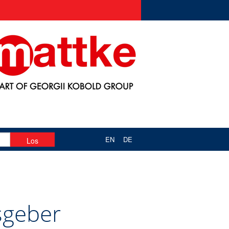
EN
DE
sgeber