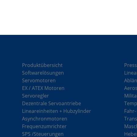
Komponenten
Lö
Produktübersicht
Press
Softwarelösungen
Linea
Servomotoren
Ablän
EX / ATEX Motoren
Aero
Servoregler
Milit
Dezentrale Servoantriebe
Tempe
Lineareinheiten + Hubzylinder
Fahr-
Asynchronmotoren
Tran
Frequenzumrichter
Masch
SPS /Steuerungen
Hebe