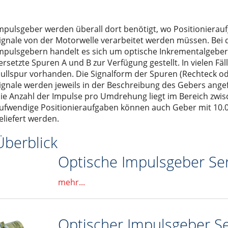
em Turm
 der Serie EX
che Informationen
Wechsel- oder Gleichstrom?
führerlose Transportsysteme
 der Serie EY
r
ie ETH
ungen
Kein Trick. Reine Ingenieursleistung.
mpulsgeber werden überall dort benötigt, wo Positionierauf
ignale von der Motorwelle verarbeitet werden müssen. Bei
ösung
LR
n
Sicherheitstechnik
mpulsgebern handelt es sich um optische Inkrementalgeber.
TT
Karriere
Die grosse Frage: DC- oder BLDC-Motoren?
ersetzte Spuren A und B zur Verfügung gestellt. In vielen Fäl
ullspur vorhanden. Die Signalform der Spuren (Rechteck od
ISG / MISO
Neue internationale Wirkungsgradklassen für Motoren
ignale werden jeweils in der Beschreibung des Gebers ange
ECO 60, 80, 100
ie Anzahl der Impulse pro Umdrehung liegt im Bereich zwis
ufwendige Positionieraufgaben können auch Geber mit 10
LM 50, 65, 80, 110
eliefert werden.
hör
enlosem Servomotor)
nd entry level" der Serie LIGHT 30, 50, 80
Überblick
utomaten
 der Serie ONE 50, 80, 110
5 Leitungen
Optische Impulsgeber Se
Masse der Serie ROBOT 100, 130, 160, 220
schine
r
lachsen der Serie SC 65 (100), 130, 160
hleppkettenanwendung
mehr...
00, 155, 225, 325
st
Trägheitsmoment der Serie VR 140
erkabel sowie für optische Fiberglaskabel
Optischer Impulsgeber S
ltisch für 4 Leitungen