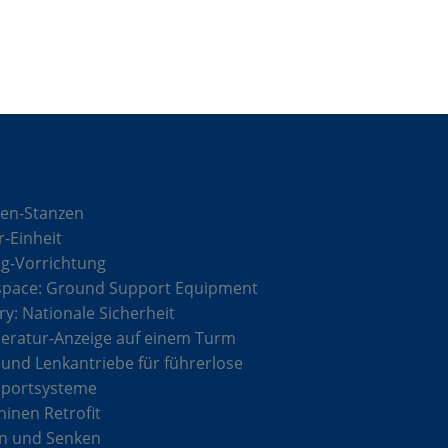
sungen
en-Stanzen
r-Einheit
g-Vorrichtung
space: Ground Support Equipment
ary: Nationale Sicherheit
ratur-Anzeige auf einem Turm
 und Lenkantriebe für führerlose
sportsysteme
inen Retrofit
n und Senken