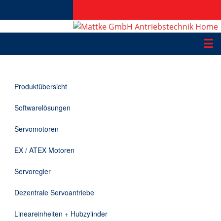
☰
Produkte
Produktübersicht
Applikationen
Softwarelösungen
Informationen
Servomotoren
Downloads
EX / ATEX Motoren
Kontakt
Servoregler
Dezentrale Servoantriebe
EN
Lineareinheiten + Hubzylinder