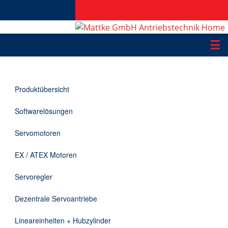
☰
Produkte
Produktübersicht
Applikationen
Softwarelösungen
Informationen
Servomotoren
Downloads
EX / ATEX Motoren
Kontakt
Servoregler
Dezentrale Servoantriebe
EN
Lineareinheiten + Hubzylinder