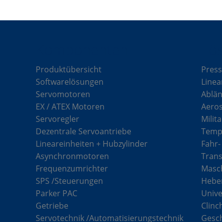
Komponenten
Lö
Produktübersicht
Press
Softwarelösungen
Linea
Servomotoren
Ablän
EX / ATEX Motoren
Aero
Servoregler
Milit
Dezentrale Servoantriebe
Tempe
Lineareinheiten + Hubzylinder
Fahr-
Asynchronmotoren
Tran
Frequenzumrichter
Masch
SPS /Steuerungen
Hebe
Parker PAC
Unive
Getriebe
Clinc
Servotechnik /Automatisierungstechnik
Gesc