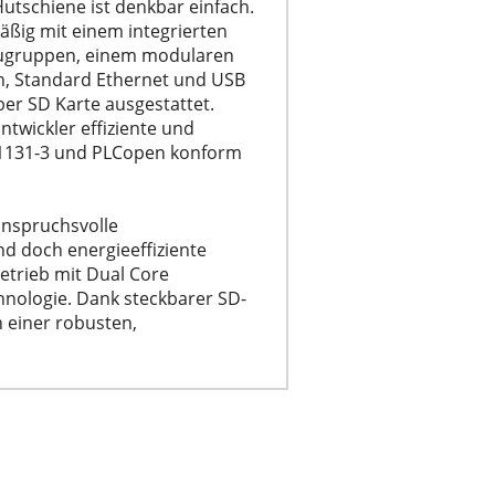
utschiene ist denkbar einfach.
ßig mit einem integrierten
Baugruppen, einem modularen
en, Standard Ethernet und USB
r SD Karte ausgestattet.
wickler effiziente und
C61131-3 und PLCopen konform
anspruchsvolle
d doch energieeffiziente
etrieb mit Dual Core
hnologie. Dank steckbarer SD-
 einer robusten,