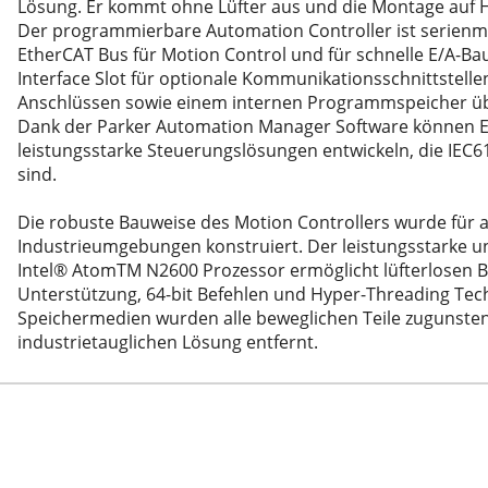
Lösung. Er kommt ohne Lüfter aus und die Montage auf H
Der programmierbare Automation Controller ist serienmä
LM 50, 65, 80, 110
EtherCAT Bus für Motion Control und für schnelle E/A-
hör
enlosem Servomotor)
nd entry level" der Serie LIGHT 30, 50, 80
Interface Slot für optionale Kommunikationsschnittstell
Anschlüssen sowie einem internen Programmspeicher übe
utomaten
 der Serie ONE 50, 80, 110
5 Leitungen
Dank der Parker Automation Manager Software können Ent
Masse der Serie ROBOT 100, 130, 160, 220
schine
leistungsstarke Steuerungslösungen entwickeln, die IE
r
lachsen der Serie SC 65 (100), 130, 160
hleppkettenanwendung
sind.
00, 155, 225, 325
st
Die robuste Bauweise des Motion Controllers wurde für 
Trägheitsmoment der Serie VR 140
erkabel sowie für optische Fiberglaskabel
Industrieumgebungen konstruiert. Der leistungsstarke un
Intel® AtomTM N2600 Prozessor ermöglicht lüfterlosen B
ltisch für 4 Leitungen
Unterstützung, 64-bit Befehlen und Hyper-Threading Tec
stest
Speichermedien wurden alle beweglichen Teile zugunsten
industrietauglichen Lösung entfernt.