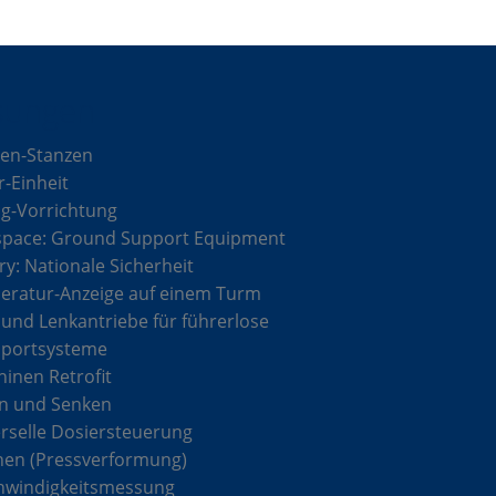
sungen
en-Stanzen
r-Einheit
g-Vorrichtung
space: Ground Support Equipment
ary: Nationale Sicherheit
ratur-Anzeige auf einem Turm
 und Lenkantriebe für führerlose
sportsysteme
inen Retrofit
n und Senken
rselle Dosiersteuerung
hen (Pressverformung)
hwindigkeitsmessung