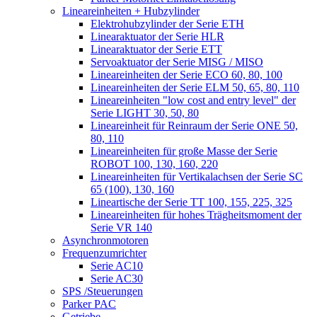
Lineareinheiten + Hubzylinder
Elektrohubzylinder der Serie ETH
Linearaktuator der Serie HLR
Linearaktuator der Serie ETT
Servoaktuator der Serie MISG / MISO
Lineareinheiten der Serie ECO 60, 80, 100
Lineareinheiten der Serie ELM 50, 65, 80, 110
Lineareinheiten "low cost and entry level" der
Serie LIGHT 30, 50, 80
Lineareinheit für Reinraum der Serie ONE 50,
80, 110
Lineareinheiten für große Masse der Serie
ROBOT 100, 130, 160, 220
Lineareinheiten für Vertikalachsen der Serie SC
65 (100), 130, 160
Lineartische der Serie TT 100, 155, 225, 325
Lineareinheiten für hohes Trägheitsmoment der
Serie VR 140
Asynchronmotoren
Frequenzumrichter
Serie AC10
Serie AC30
SPS /Steuerungen
Parker PAC
Getriebe