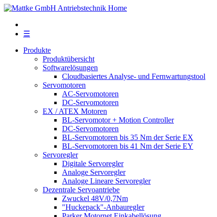
☰
Produkte
Produktübersicht
Softwarelösungen
Cloudbasiertes Analyse- und Fernwartungstool
Servomotoren
AC-Servomotoren
DC-Servomotoren
EX / ATEX Motoren
BL-Servomotor + Motion Controller
DC-Servomotoren
BL-Servomotoren bis 35 Nm der Serie EX
BL-Servomotoren bis 41 Nm der Serie EY
Servoregler
Digitale Servoregler
Analoge Servoregler
Analoge Lineare Servoregler
Dezentrale Servoantriebe
Zwuckel 48V/0,7Nm
"Huckepack"-Anbauregler
Parker Motornet Einkabellösung