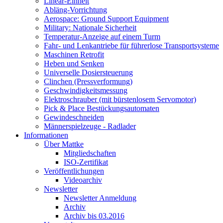
Linear-Einheit
Abläng-Vorrichtung
Aerospace: Ground Support Equipment
Military: Nationale Sicherheit
Temperatur-Anzeige auf einem Turm
Fahr- und Lenkantriebe für führerlose Transportsysteme
Maschinen Retrofit
Heben und Senken
Universelle Dosiersteuerung
Clinchen (Pressverformung)
Geschwindigkeitsmessung
Elektroschrauber (mit bürstenlosem Servomotor)
Pick & Place Bestückungsautomaten
Gewindeschneiden
Männerspielzeuge - Radlader
Informationen
Über Mattke
Mitgliedschaften
ISO-Zertifikat
Veröffentlichungen
Videoarchiv
Newsletter
Newsletter Anmeldung
Archiv
Archiv bis 03.2016