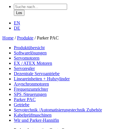
EN
DE
Home
/
Produkte
/
Parker PAC
Produktübersicht
Softwarelösungen
Servomotoren
EX / ATEX Motoren
Servoregler
Dezentrale Servoantriebe
Lineareinheiten + Hubzylinder
Asynchronmotoren
Frequenzumrichter
SPS /Steuerungen
Parker PAC
Getriebe
Servotechnik /Automatisierungstechnik Zubehör
Kabelprüfmaschinen
Wir und Parker-Hannifin