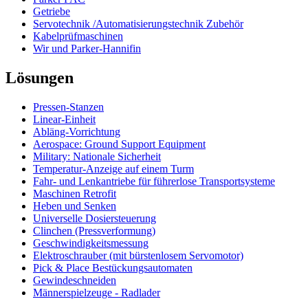
Getriebe
Servotechnik /Automatisierungstechnik Zubehör
Kabelprüfmaschinen
Wir und Parker-Hannifin
Lösungen
Pressen-Stanzen
Linear-Einheit
Abläng-Vorrichtung
Aerospace: Ground Support Equipment
Military: Nationale Sicherheit
Temperatur-Anzeige auf einem Turm
Fahr- und Lenkantriebe für führerlose Transportsysteme
Maschinen Retrofit
Heben und Senken
Universelle Dosiersteuerung
Clinchen (Pressverformung)
Geschwindigkeitsmessung
Elektroschrauber (mit bürstenlosem Servomotor)
Pick & Place Bestückungsautomaten
Gewindeschneiden
Männerspielzeuge - Radlader