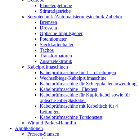
Planetengetriebe
Stirnradgetriebe
Servotechnik /Automatisierungstechnik Zubehör
Bremsen
Drosseln
Optische Impulsgeber
Potentiometer
Steckkartenhalter
Tachos
Transformatoren
Zusatzelektronik
Kabelprüfmaschinen
Kabelprüfmaschine für 1 - 5 Leitungen
Wechselbiege-Kabelprüfmaschine
Kabelprüfmaschine für Schleppkettenanwendung
Kabelprüfmaschine - Flextest
Kabelprüfmaschine für Kupferkabel sowie für
optische Fiberglaskabel
Kabelprüfmaschine mit Kabeltisch für 4
Leitungen
Kabelprüfmaschine Torsionstest
Wir und Parker-Hannifin
Applikationen
Pressen-Stanzen