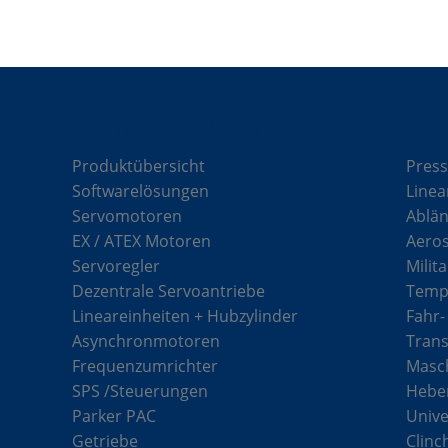
Komponenten
Lö
Produktübersicht
Press
Softwarelösungen
Linea
Servomotoren
Ablän
EX / ATEX Motoren
Aero
Servoregler
Milit
Dezentrale Servoantriebe
Tempe
Lineareinheiten + Hubzylinder
Fahr-
Asynchronmotoren
Tran
Frequenzumrichter
Masch
SPS /Steuerungen
Hebe
Parker PAC
Unive
Getriebe
Clinc