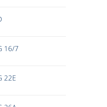
D
G 16/7
G 22E