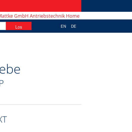
EN
DE
iebe
P
XT