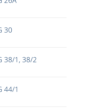
G 26A
G 30
G 38/1, 38/2
G 44/1