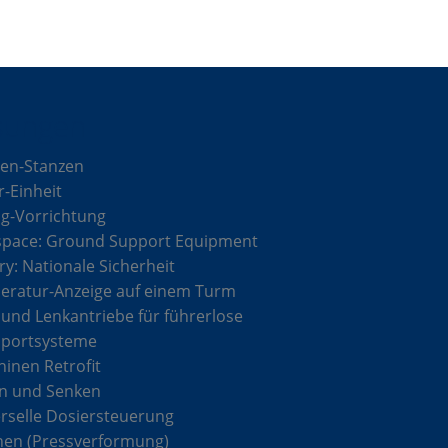
sungen
en-Stanzen
r-Einheit
g-Vorrichtung
space: Ground Support Equipment
ary: Nationale Sicherheit
ratur-Anzeige auf einem Turm
 und Lenkantriebe für führerlose
sportsysteme
inen Retrofit
n und Senken
rselle Dosiersteuerung
hen (Pressverformung)