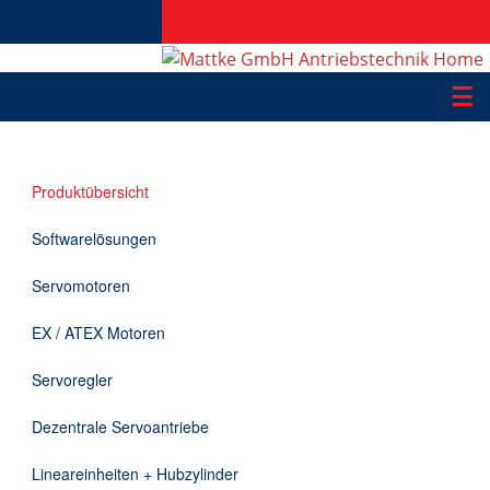
☰
Produkte
Produktübersicht
Applikationen
Softwarelösungen
Informationen
Servomotoren
Downloads
EX / ATEX Motoren
Kontakt
Servoregler
Dezentrale Servoantriebe
EN
Lineareinheiten + Hubzylinder