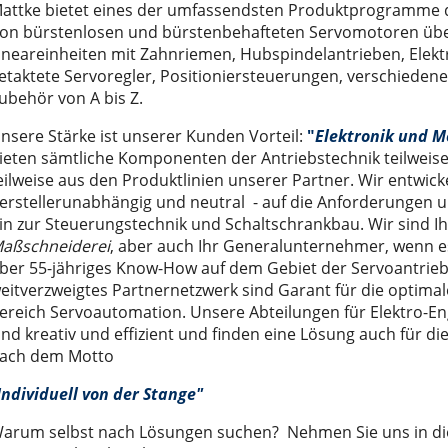
attke bietet eines der umfassendsten Produktprogramme de
em Turm
 der Serie EX
che Informationen
Wechsel- oder Gleichstrom?
on bürstenlosen und bürstenbehafteten Servomotoren übe
ineareinheiten mit Zahnriemen, Hubspindelantrieben, Elekt
führerlose Transportsysteme
 der Serie EY
r
ie ETH
ungen
Kein Trick. Reine Ingenieursleistung.
etaktete Servoregler, Positioniersteuerungen, verschieden
ösung
LR
n
Sicherheitstechnik
ubehör von A bis Z.
TT
Karriere
Die grosse Frage: DC- oder BLDC-Motoren?
nsere Stärke ist unserer Kunden Vorteil:
"
Elektronik und M
ISG / MISO
Neue internationale Wirkungsgradklassen für Motoren
ieten sämtliche Komponenten der Antriebstechnik teilweis
eilweise aus den Produktlinien unserer Partner. Wir entwi
ECO 60, 80, 100
erstellerunabhängig und neutral - auf die Anforderungen u
LM 50, 65, 80, 110
in zur Steuerungstechnik und Schaltschrankbau. Wir sind I
aßschneiderei
, aber auch Ihr Generalunternehmer, wenn e
hör
enlosem Servomotor)
nd entry level" der Serie LIGHT 30, 50, 80
ber 55-jähriges Know-How auf dem Gebiet der Servoantrie
utomaten
 der Serie ONE 50, 80, 110
5 Leitungen
eitverzweigtes Partnernetzwerk sind Garant für die optima
Masse der Serie ROBOT 100, 130, 160, 220
schine
ereich Servoautomation. Unsere Abteilungen für Elektro-E
ind kreativ und effizient und finden eine Lösung auch für d
r
lachsen der Serie SC 65 (100), 130, 160
hleppkettenanwendung
ach dem Motto
00, 155, 225, 325
st
Individuell von der Stange"
Trägheitsmoment der Serie VR 140
erkabel sowie für optische Fiberglaskabel
arum selbst nach Lösungen suchen? Nehmen Sie uns in die P
ltisch für 4 Leitungen