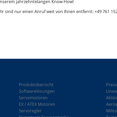
nserem jahrzehntelangen Know-How!
stest
ir sind nur einen Anruf weit von Ihnen entfernt: +49 761 15
Komponenten
Lö
Produktübersicht
Press
Softwarelösungen
Linea
Servomotoren
Ablän
EX / ATEX Motoren
Aero
Servoregler
Milit