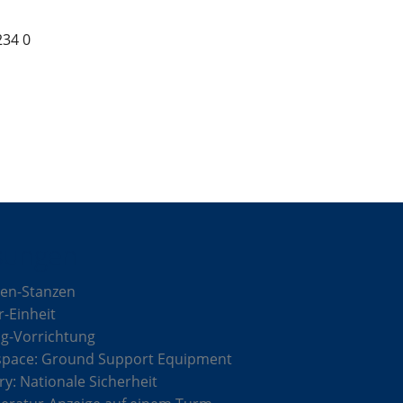
234 0
sungen
en-Stanzen
r-Einheit
g-Vorrichtung
space: Ground Support Equipment
ary: Nationale Sicherheit