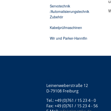
u
Zusatzelektronik
Kabelprüfmaschine Torsion
Servotechnik
W
/Automatisierungstechnik
Zubehör
Kabelprüfmaschinen
Wir und Parker-Hannifin
Kontakt
Mattke GmbH
Leinenweberstraße 12
D-79108 Freiburg
Tel.: +49 (0)761 / 15 23 4 - 0
Fax: +49 (0)761 / 15 23 4 - 56