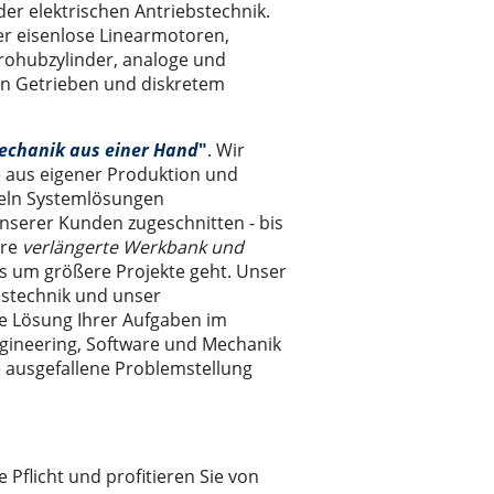
r elektrischen Antriebstechnik.
r eisenlose Linearmotoren,
rohubzylinder, analoge und
en Getrieben und diskretem
echanik aus einer Hand
"
. Wir
e aus eigener Produktion und
ckeln Systemlösungen
nserer Kunden zugeschnitten - bis
hre
verlängerte Werkbank und
s um größere Projekte geht. Unser
bstechnik und unser
le Lösung Ihrer Aufgaben im
ngineering, Software und Mechanik
ie ausgefallene Problemstellung
flicht und profitieren Sie von