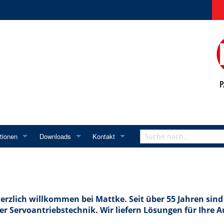
tionen
Downloads
Kontakt
attke
Mitgliedschaften
Handbücher
Servoregler
Kontakt
d Fernwartungstool
ntlichungen
ISO-Zertifikat
Videoarchiv
Software
Servomotoren
Anfahrt
ter
Newsletter Anmeldung
Prospekte
Vertretungen
Im Inland
erzlich willkommen bei Mattke. Seit über 55 Jahren sind 
 Equipment
troller
altungen
Archiv
Login
Im Ausland
er Servoantriebstechnik. Wir liefern Lösungen für Ihre
t
nzen
Archiv bis 03.2016