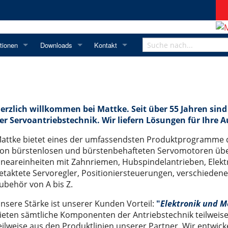
tionen
Downloads
Kontakt
attke
Mitgliedschaften
Handbücher
Servoregler
Kontakt
d Fernwartungstool
ntlichungen
ISO-Zertifikat
Videoarchiv
Software
Servomotoren
Anfahrt
ter
Newsletter Anmeldung
Prospekte
Vertretungen
Im Inland
erzlich willkommen bei Mattke. Seit über 55 Jahren sind 
 Equipment
troller
altungen
Archiv
Login
Im Ausland
er Servoantriebstechnik. Wir liefern Lösungen für Ihre
t
nzen
Archiv bis 03.2016
attke bietet eines der umfassendsten Produktprogramme de
em Turm
 der Serie EX
che Informationen
Wechsel- oder Gleichstrom?
on bürstenlosen und bürstenbehafteten Servomotoren übe
ineareinheiten mit Zahnriemen, Hubspindelantrieben, Elekt
führerlose Transportsysteme
 der Serie EY
r
ie ETH
ungen
Kein Trick. Reine Ingenieursleistung.
etaktete Servoregler, Positioniersteuerungen, verschieden
ösung
LR
n
Sicherheitstechnik
ubehör von A bis Z.
TT
Karriere
Die grosse Frage: DC- oder BLDC-Motoren?
nsere Stärke ist unserer Kunden Vorteil:
"
Elektronik und M
ISG / MISO
Neue internationale Wirkungsgradklassen für Motoren
ieten sämtliche Komponenten der Antriebstechnik teilweis
eilweise aus den Produktlinien unserer Partner. Wir entwi
ECO 60, 80, 100