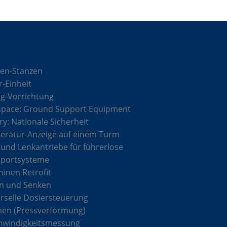
sungen
en-Stanzen
r-Einheit
g-Vorrichtung
space: Ground Support Equipment
ary: Nationale Sicherheit
ratur-Anzeige auf einem Turm
 und Lenkantriebe für führerlose
sportsysteme
inen Retrofit
n und Senken
rselle Dosiersteuerung
hen (Pressverformung)
hwindigkeitsmessung