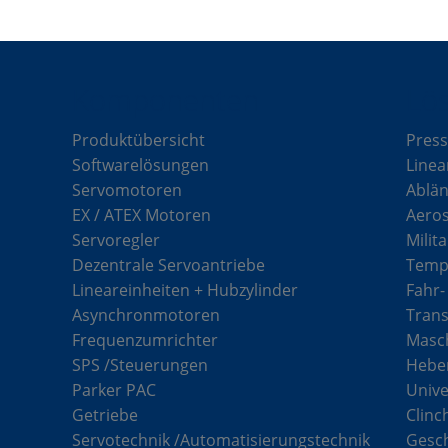
Komponenten
Lö
Produktübersicht
Press
Softwarelösungen
Linea
Servomotoren
Ablän
EX / ATEX Motoren
Aero
Servoregler
Milit
Dezentrale Servoantriebe
Tempe
Lineareinheiten + Hubzylinder
Fahr-
Asynchronmotoren
Tran
Frequenzumrichter
Masch
SPS /Steuerungen
Hebe
Parker PAC
Unive
Getriebe
Clinc
Servotechnik /Automatisierungstechnik
Gesc