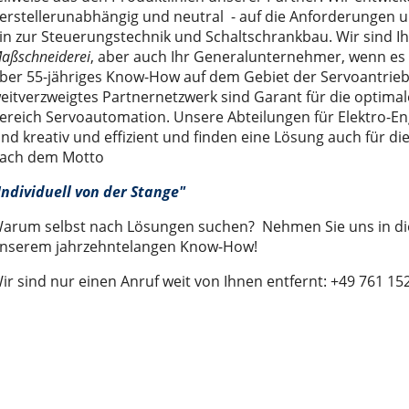
erstellerunabhängig und neutral - auf die Anforderungen u
LM 50, 65, 80, 110
in zur Steuerungstechnik und Schaltschrankbau. Wir sind I
aßschneiderei
, aber auch Ihr Generalunternehmer, wenn es
hör
enlosem Servomotor)
nd entry level" der Serie LIGHT 30, 50, 80
ber 55-jähriges Know-How auf dem Gebiet der Servoantrie
utomaten
 der Serie ONE 50, 80, 110
5 Leitungen
eitverzweigtes Partnernetzwerk sind Garant für die optima
Masse der Serie ROBOT 100, 130, 160, 220
schine
ereich Servoautomation. Unsere Abteilungen für Elektro-E
ind kreativ und effizient und finden eine Lösung auch für d
r
lachsen der Serie SC 65 (100), 130, 160
hleppkettenanwendung
ach dem Motto
00, 155, 225, 325
st
Individuell von der Stange"
Trägheitsmoment der Serie VR 140
erkabel sowie für optische Fiberglaskabel
arum selbst nach Lösungen suchen? Nehmen Sie uns in die P
ltisch für 4 Leitungen
nserem jahrzehntelangen Know-How!
stest
ir sind nur einen Anruf weit von Ihnen entfernt: +49 761 15