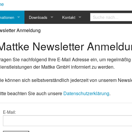
mationen
Downloads
Kontakt
wsletter Anmeldung
 Mattke
letter Anmeldung
Mitgliedschaften
Handbücher
Servoregler
Kontakt
Mattke Newsletter Anmeld
d Fernwartungstool
fentlichungen
v
ISO-Zertifikat
Videoarchiv
Software
Servomotoren
Anfahrt
etter
v bis 03.2016
Prospekte
Vertretungen
Im Inland
ragen Sie nachfolgend Ihre E-Mail Adresse ein, um regelmäßig 
ienstleistungen der Mattke GmbH informiert zu werden.
troller
t Equipment
staltungen
Login
Im Ausland
ie können sich selbstverständlich jederzeit von unserem Newsl
it
renzen
itte beachten Sie auch unsere
Datenschutzerklärung
.
 der Serie EX
nem Turm
nische Informationen
Wechsel- oder Gleichstrom?
 der Serie EY
r
ie ETH
 führerlose Transportsysteme
rzungen
Kein Trick. Reine Ingenieursleistung.
E-Mail:
ösung
LR
eln
Sicherheitstechnik