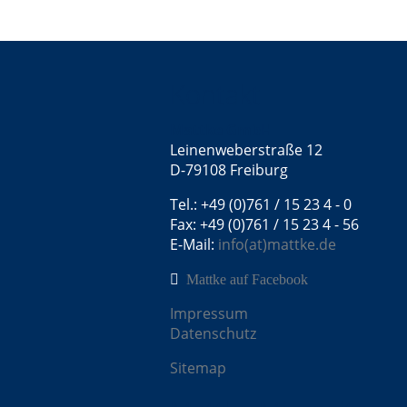
Zusatzelektronik
Kabelprüfmaschine Torsionst
Kontakt
Mattke GmbH
Leinenweberstraße 12
D-79108 Freiburg
Tel.: +49 (0)761 / 15 23 4 - 0
Fax: +49 (0)761 / 15 23 4 - 56
E-Mail:
info(at)mattke.de
Mattke auf Facebook
Impressum
Datenschutz
Sitemap