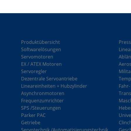
est
Komponenten
Lö
Produktübersicht
Press
Softwarelösungen
Linea
Servomotoren
Ablän
EX / ATEX Motoren
Aero
Servoregler
Milit
Dezentrale Servoantriebe
Tempe
Lineareinheiten + Hubzylinder
Fahr-
Asynchronmotoren
Tran
Frequenzumrichter
Masch
SPS /Steuerungen
Hebe
Parker PAC
Unive
Getriebe
Clinc
Servotechnik /Automatisierungstechnik
Gesc