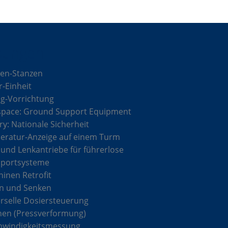
sungen
en-Stanzen
r-Einheit
g-Vorrichtung
space: Ground Support Equipment
ary: Nationale Sicherheit
ratur-Anzeige auf einem Turm
 und Lenkantriebe für führerlose
sportsysteme
inen Retrofit
n und Senken
rselle Dosiersteuerung
hen (Pressverformung)
hwindigkeitsmessung