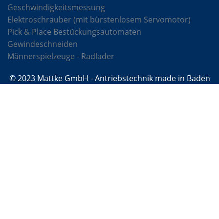
Geschwindigkeitsmessung
Elektroschrauber (mit bürstenlosem Servomotor)
Pick & Place Bestückungsautomaten
Gewindeschneiden
Männerspielzeuge - Radlader
© 2023 Mattke GmbH - Antriebstechnik made in Baden