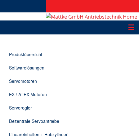
☰
Produkte
Produktübersicht
Applikationen
Softwarelösungen
Informationen
Servomotoren
Downloads
EX / ATEX Motoren
Kontakt
Servoregler
Dezentrale Servoantriebe
EN
Lineareinheiten + Hubzylinder