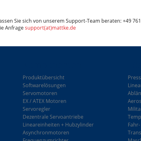
assen Sie sich von unserem Support-Team beraten: +49 761 
ie Anfrage
support(at)mattke.de
Komponenten
Lö
Produktübersicht
Press
Softwarelösungen
Linea
Servomotoren
Ablän
EX / ATEX Motoren
Aero
Servoregler
Milit
Dezentrale Servoantriebe
Tempe
Lineareinheiten + Hubzylinder
Fahr-
Asynchronmotoren
Tran
Frequenzumrichter
Masch