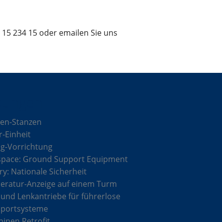
15 234 15 oder emailen Sie uns
sungen
en-Stanzen
r-Einheit
g-Vorrichtung
space: Ground Support Equipment
ary: Nationale Sicherheit
ratur-Anzeige auf einem Turm
 und Lenkantriebe für führerlose
sportsysteme
inen Retrofit