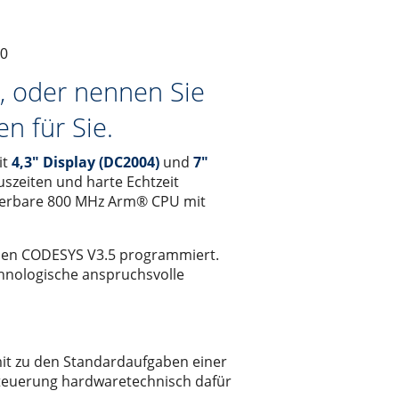
00
m, oder nennen Sie
n für Sie.
it
4,3" Display (DC2004)
und
7"
uszeiten und harte Echtzeit
alierbare 800 MHz Arm® CPU mit
llen CODESYS V3.5 programmiert.
hnologische anspruchsvolle
mit zu den Standardaufgaben einer
-Steuerung hardwaretechnisch dafür