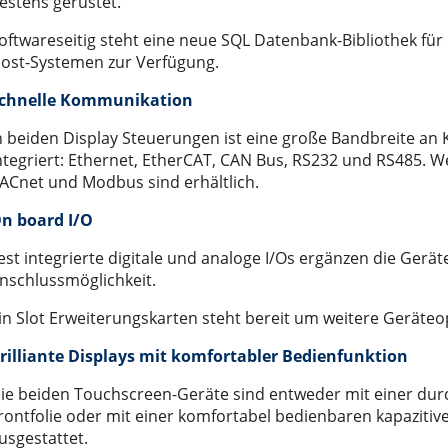
estens gerüstet.
stest
oftwareseitig steht eine neue SQL Datenbank-Bibliothek für
ost-Systemen zur Verfügung.
chnelle Kommunikation
n beiden Display Steuerungen ist eine große Bandbreite an
ntegriert: Ethernet, EtherCAT, CAN Bus, RS232 und RS485. W
ACnet und Modbus sind erhältlich.
n board I/O
est integrierte digitale und analoge I/Os ergänzen die Gerä
nschlussmöglichkeit.
in Slot Erweiterungskarten steht bereit um weitere Geräte
rilliante Displays mit komfortabler Bedienfunktion
ie beiden Touchscreen-Geräte sind entweder mit einer dur
rontfolie oder mit einer komfortabel bedienbaren kapazitiv
usgestattet.