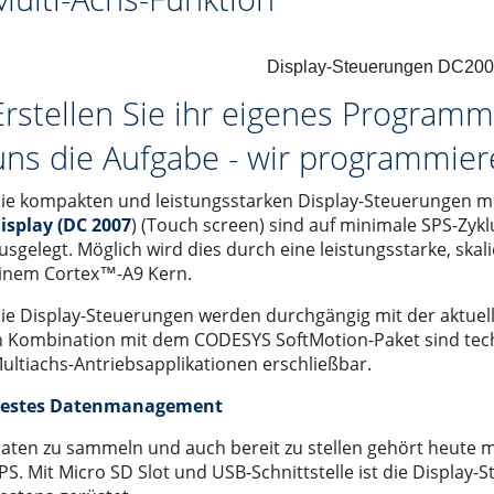
em Turm
 der Serie EX
che Informationen
Wechsel- oder Gleichstrom?
führerlose Transportsysteme
 der Serie EY
r
ie ETH
ungen
Kein Trick. Reine Ingenieursleistung.
Display-Steuerungen DC20
ösung
LR
n
Sicherheitstechnik
Erstellen Sie ihr eigenes Program
TT
Karriere
Die grosse Frage: DC- oder BLDC-Motoren?
uns die Aufgabe - wir programmiere
ISG / MISO
Neue internationale Wirkungsgradklassen für Motoren
ie kompakten und leistungsstarken Display-Steuerungen m
ECO 60, 80, 100
isplay (DC 2007
) (Touch screen) sind auf minimale SPS-Zykl
LM 50, 65, 80, 110
usgelegt. Möglich wird dies durch eine leistungsstarke, sk
hör
enlosem Servomotor)
nd entry level" der Serie LIGHT 30, 50, 80
inem Cortex™-A9 Kern.
utomaten
 der Serie ONE 50, 80, 110
5 Leitungen
ie Display-Steuerungen werden durchgängig mit der aktue
n Kombination mit dem CODESYS SoftMotion-Paket sind tec
Masse der Serie ROBOT 100, 130, 160, 220
schine
ultiachs-Antriebsapplikationen erschließbar.
r
lachsen der Serie SC 65 (100), 130, 160
hleppkettenanwendung
estes Datenmanagement
00, 155, 225, 325
st
aten zu sammeln und auch bereit zu stellen gehört heute 
Trägheitsmoment der Serie VR 140
erkabel sowie für optische Fiberglaskabel
PS. Mit Micro SD Slot und USB-Schnittstelle ist die Display
ltisch für 4 Leitungen