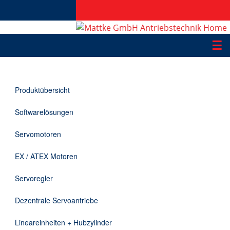
☰
Produkte
Produktübersicht
Applikationen
Softwarelösungen
Informationen
Servomotoren
Downloads
EX / ATEX Motoren
Kontakt
Servoregler
Dezentrale Servoantriebe
EN
Lineareinheiten + Hubzylinder