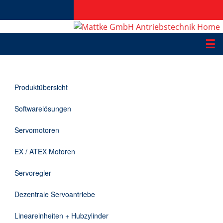
☰
Produkte
Produktübersicht
Applikationen
Softwarelösungen
Informationen
Servomotoren
Downloads
EX / ATEX Motoren
Kontakt
Servoregler
Dezentrale Servoantriebe
EN
Lineareinheiten + Hubzylinder