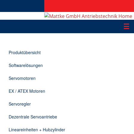
☰
Produkte
Produktübersicht
Applikationen
Softwarelösungen
Informationen
Servomotoren
Downloads
EX / ATEX Motoren
Kontakt
Servoregler
Dezentrale Servoantriebe
EN
Lineareinheiten + Hubzylinder