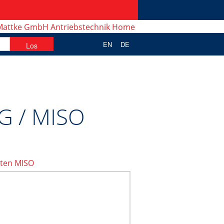
EN
DE
G / MISO
aten MISO