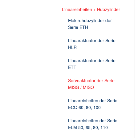
Lineareinheiten + Hubzylinder
Lineareinheiten für hohes Trägheitsmoment d
Getriebe
Geschwindigkeitsmessung
Planetengetriebe
Servotechnik /Automatisierungstechnik Zube
Elektroschrauber (mit bürst
Stirnradgetriebe
Bremsen
Elektrohubzylinder der
Serie ETH
Kabelprüfmaschinen
Pick & Place Bestückungsa
Drosseln
Kabelprüfmaschine für 1 - 
Wir und Parker-Hannifin
Gewindeschneiden
Optische Impulsgeber
Wechselbiege-Kabelprüfma
Linearaktuator der Serie
HLR
Männerspielzeuge - Radlade
Potentiometer
Kabelprüfmaschine für Sc
Steckkartenhalter
Kabelprüfmaschine - Flexte
Linearaktuator der Serie
ETT
Tachos
Kabelprüfmaschine für Kupf
Transformatoren
Kabelprüfmaschine mit Kabe
Servoaktuator der Serie
MISG / MISO
Zusatzelektronik
Kabelprüfmaschine Torsion
Lineareinheiten der Serie
ECO 60, 80, 100
Lineareinheiten der Serie
ELM 50, 65, 80, 110