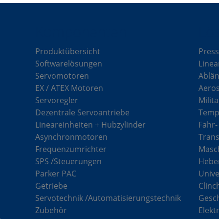
Komponenten
Lö
Produktübersicht
Press
Softwarelösungen
Linea
Servomotoren
Ablän
EX / ATEX Motoren
Aero
Servoregler
Milit
Dezentrale Servoantriebe
Tempe
Lineareinheiten + Hubzylinder
Fahr-
Asynchronmotoren
Tran
Frequenzumrichter
Masch
SPS /Steuerungen
Hebe
Parker PAC
Unive
Getriebe
Clinc
Servotechnik /Automatisierungstechnik
Gesc
Zubehör
Elekt