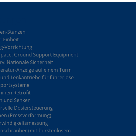
sungen
en-Stanzen
r-Einheit
g-Vorrichtung
space: Ground Support Equipment
ary: Nationale Sicherheit
ratur-Anzeige auf einem Turm
 und Lenkantriebe für führerlose
sportsysteme
inen Retrofit
n und Senken
rselle Dosiersteuerung
hen (Pressverformung)
hwindigkeitsmessung
roschrauber (mit bürstenlosem