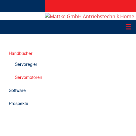
☰
Produkte
Handbücher
Applikationen
Servoregler
Informationen
Servomotoren
Downloads
Software
Kontakt
Prospekte
EN