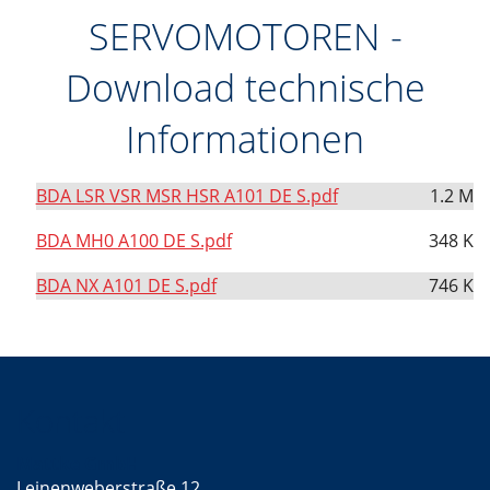
DE
SERVOMOTOREN -
Download technische
Informationen
BDA LSR VSR MSR HSR A101 DE S.pdf
1.2 M
BDA MH0 A100 DE S.pdf
348 K
BDA NX A101 DE S.pdf
746 K
Kontakt
Mattke GmbH
Leinenweberstraße 12