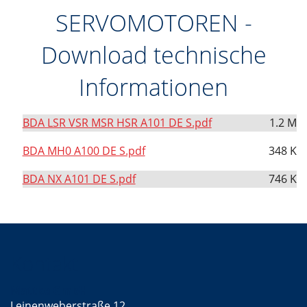
DE
SERVOMOTOREN -
Download technische
Informationen
BDA LSR VSR MSR HSR A101 DE S.pdf
1.2 M
BDA MH0 A100 DE S.pdf
348 K
BDA NX A101 DE S.pdf
746 K
Kontakt
Mattke GmbH
Leinenweberstraße 12