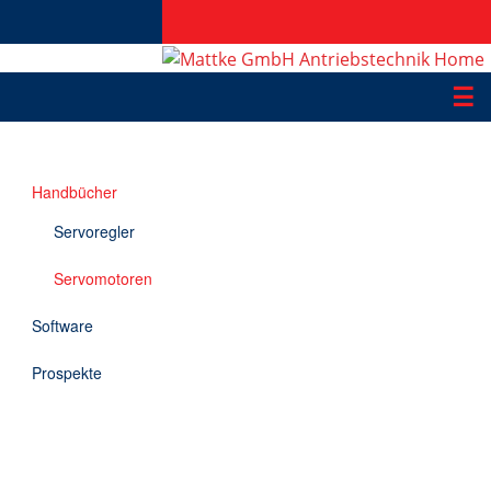
☰
Produkte
Handbücher
Applikationen
Servoregler
Informationen
Servomotoren
Downloads
Software
Kontakt
Prospekte
EN