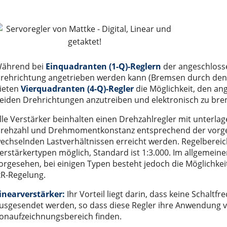
LM 50, 65, 80, 110
hör
enlosem Servomotor)
nd entry level" der Serie LIGHT 30, 50, 80
utomaten
 der Serie ONE 50, 80, 110
5 Leitungen
Masse der Serie ROBOT 100, 130, 160, 220
schine
ährend bei
Einquadranten (1-Q)-Reglern
der angeschlosse
rehrichtung angetrieben werden kann (Bremsen durch den Re
r
lachsen der Serie SC 65 (100), 130, 160
hleppkettenanwendung
ieten
Vierquadranten (4-Q)-Regler
die Möglichkeit, den a
00, 155, 225, 325
st
eiden Drehrichtungen anzutreiben und elektronisch zu br
Trägheitsmoment der Serie VR 140
erkabel sowie für optische Fiberglaskabel
lle Verstärker beinhalten einen Drehzahlregler mit unterl
ltisch für 4 Leitungen
rehzahl und Drehmomentkonstanz entsprechend der vorge
echselnden Lastverhältnissen erreicht werden. Regelbereich
stest
erstärkertypen möglich, Standard ist 1:3.000. Im allgemeine
orgesehen, bei einigen Typen besteht jedoch die Möglichke
xR-Regelung.
inearverstärker:
Ihr Vorteil liegt darin, dass keine Schaltf
usgesendet werden, so dass diese Regler ihre Anwendung vo
onaufzeichnungsbereich finden.