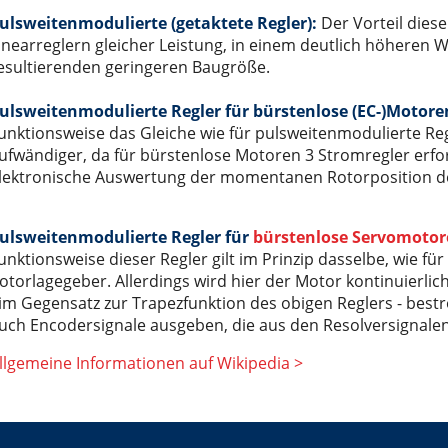
ulsweitenmodulierte (getaktete Regler):
Der Vorteil diese
inearreglern gleicher Leistung, in einem deutlich höheren
esultierenden geringeren Baugröße.
ulsweitenmodulierte Regler für bürstenlose (EC-)Motore
unktionsweise das Gleiche wie für pulsweitenmodulierte Regl
ufwändiger, da für bürstenlose Motoren 3 Stromregler erfor
lektronische Auswertung der momentanen Rotorposition d
ulsweitenmodulierte Regler für
bürstenlose Servomoto
unktionsweise dieser Regler gilt im Prinzip dasselbe, wie fü
otorlagegeber. Allerdings wird hier der Motor kontinuierli
 im Gegensatz zur Trapezfunktion des obigen Reglers - best
uch Encodersignale ausgeben, die aus den Resolversignal
llgemeine Informationen auf Wikipedia >