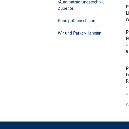
/Automatisierungstechnik
P
Zubehör
L
r
Kabelprüfmaschinen
P
Wir und Parker-Hannifin
F
a
e
P
F
R
-
a
A