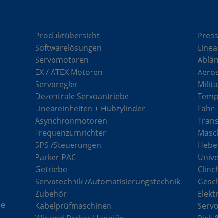
Komponenten
Lö
Produktübersicht
Press
Softwarelösungen
Linea
Servomotoren
Ablän
EX / ATEX Motoren
Aero
Servoregler
Milit
Dezentrale Servoantriebe
Tempe
Lineareinheiten + Hubzylinder
Fahr-
Asynchronmotoren
Tran
Frequenzumrichter
Masch
SPS /Steuerungen
Hebe
Parker PAC
Unive
Getriebe
Clinc
Servotechnik /Automatisierungstechnik
Gesc
Zubehör
Elekt
de
Kabelprüfmaschinen
Serv
Wir und Parker-Hannifin
Pick 