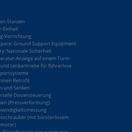
sungen
en-Stanzen
r-Einheit
g-Vorrichtung
space: Ground Support Equipment
ary: Nationale Sicherheit
ratur-Anzeige auf einem Turm
 und Lenkantriebe für führerlose
sportsysteme
inen Retrofit
n und Senken
rselle Dosiersteuerung
hen (Pressverformung)
hwindigkeitsmessung
roschrauber (mit bürstenlosem
omotor)
& Place Bestückungsautomaten