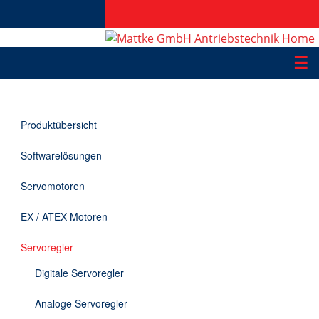
☰
Produkte
Produktübersicht
Applikationen
Softwarelösungen
Informationen
Servomotoren
Downloads
EX / ATEX Motoren
Kontakt
Servoregler
Digitale Servoregler
EN
Analoge Servoregler