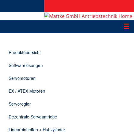
☰
Produkte
Produktübersicht
Applikationen
Softwarelösungen
Informationen
Servomotoren
Downloads
EX / ATEX Motoren
Kontakt
Servoregler
Dezentrale Servoantriebe
EN
Lineareinheiten + Hubzylinder