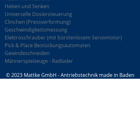
Heben und Senken
Universelle Dosiersteuerung
Clinchen (Pressverformung)
Geschwindigkeitsmessung
Elektroschrauber (mit bürstenlosem Servomotor)
Pick & Place Bestückungsautomaten
Gewindeschneiden
Männerspielzeuge - Radlader
© 2023 Mattke GmbH - Antriebstechnik made in Baden