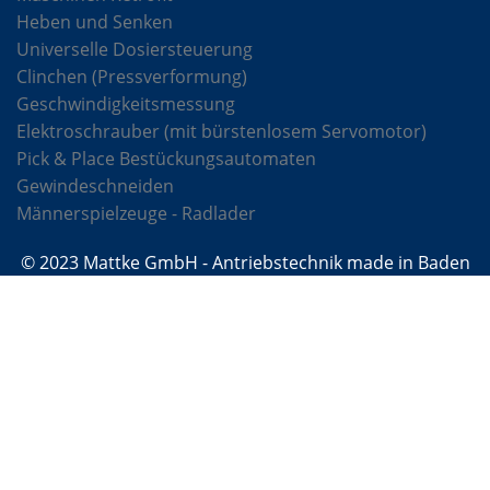
Heben und Senken
Universelle Dosiersteuerung
Clinchen (Pressverformung)
Geschwindigkeitsmessung
Elektroschrauber (mit bürstenlosem Servomotor)
Pick & Place Bestückungsautomaten
Gewindeschneiden
Männerspielzeuge - Radlader
© 2023 Mattke GmbH - Antriebstechnik made in Baden