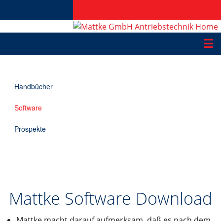
☰
Produkte
Handbücher
Applikationen
Software
Informationen
Prospekte
Downloads
Kontakt
Mattke Software Download
EN
Mattke macht darauf aufmerksam, daß es nach dem