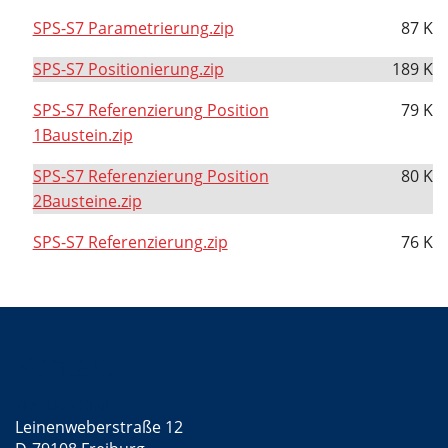
SPS-S7 Parametrierung.zip
87 K
SPS-S7 Positionierung.zip
189 K
SPS-S7 Referenzierung Position
79 K
1Baustein.zip
SPS-S7 Referenzierung Position
80 K
2Bausteine.zip
SPS-S7 Referenzierung.zip
76 K
Kontakt
Mattke GmbH
Leinenweberstraße 12