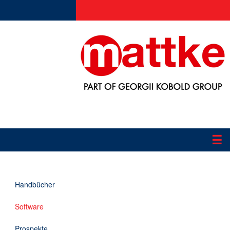
☰
Produkte
Handbücher
Applikationen
Software
Informationen
Prospekte