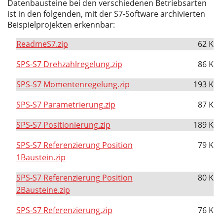
Datenbausteine bei den verschiedenen Betriebsarten
ist in den folgenden, mit der S7-Software archivierten
Beispielprojekten erkennbar:
ReadmeS7.zip
62 K
SPS-S7 Drehzahlregelung.zip
86 K
SPS-S7 Momentenregelung.zip
193 K
SPS-S7 Parametrierung.zip
87 K
SPS-S7 Positionierung.zip
189 K
SPS-S7 Referenzierung Position
79 K
1Baustein.zip
SPS-S7 Referenzierung Position
80 K
2Bausteine.zip
SPS-S7 Referenzierung.zip
76 K