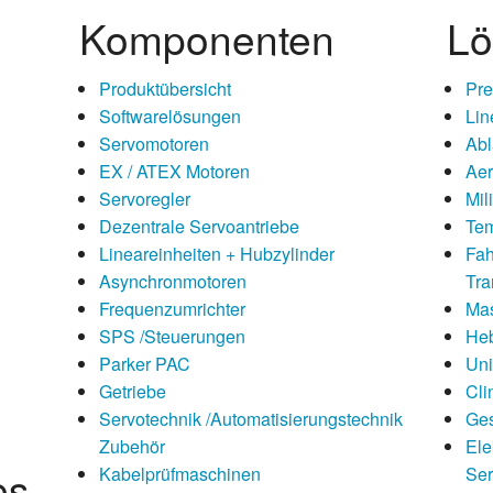
ltisch für 4 Leitungen
Komponenten
Lö
stest
Produktübersicht
Pre
Softwarelösungen
Lin
Servomotoren
Abl
EX / ATEX Motoren
Aer
Servoregler
Mil
Dezentrale Servoantriebe
Tem
Lineareinheiten + Hubzylinder
Fah
Asynchronmotoren
Tra
Frequenzumrichter
Mas
SPS /Steuerungen
He
Parker PAC
Uni
Getriebe
Cli
Servotechnik /Automatisierungstechnik
Ge
Zubehör
Ele
es
Kabelprüfmaschinen
Ser