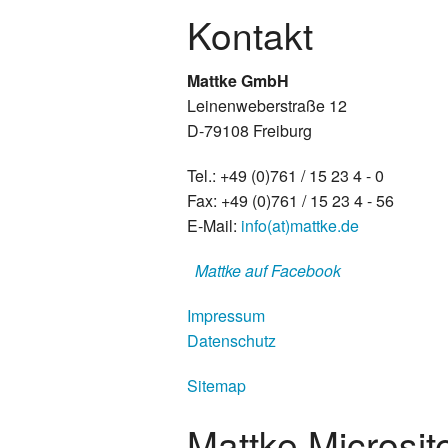
Kontakt
Transformatoren
Kabelprüfmaschine mit Kabe
Zusatzelektronik
Kabelprüfmaschine Torsion
Mattke GmbH
Leinenweberstraße 12
D-79108 Freiburg
Tel.: +49 (0)761 / 15 23 4 - 0
Fax: +49 (0)761 / 15 23 4 - 56
E-Mail:
info(at)mattke.de
Mattke auf Facebook
Impressum
Datenschutz
Sitemap
Mattke Microsit