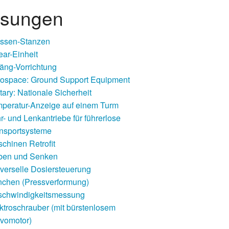
sungen
ssen-Stanzen
ear-Einheit
äng-Vorrichtung
ospace: Ground Support Equipment
itary: Nationale Sicherheit
peratur-Anzeige auf einem Turm
r- und Lenkantriebe für führerlose
nsportsysteme
chinen Retrofit
ben und Senken
verselle Dosiersteuerung
nchen (Pressverformung)
schwindigkeitsmessung
ktroschrauber (mit bürstenlosem
vomotor)