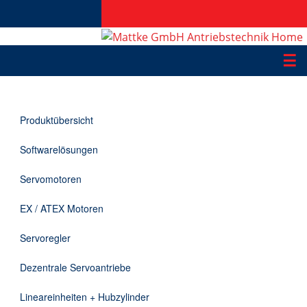
☰
Produkte
Produktübersicht
Applikationen
Softwarelösungen
Informationen
Servomotoren
Downloads
EX / ATEX Motoren
Kontakt
Servoregler
Dezentrale Servoantriebe
EN
Lineareinheiten + Hubzylinder