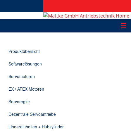
☰
Produkte
Produktübersicht
Applikationen
Softwarelösungen
Informationen
Servomotoren
Downloads
EX / ATEX Motoren
Kontakt
Servoregler
Dezentrale Servoantriebe
EN
Lineareinheiten + Hubzylinder