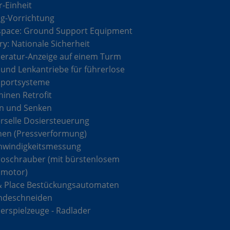
r-Einheit
g-Vorrichtung
space: Ground Support Equipment
ary: Nationale Sicherheit
ratur-Anzeige auf einem Turm
 und Lenkantriebe für führerlose
sportsysteme
inen Retrofit
n und Senken
rselle Dosiersteuerung
hen (Pressverformung)
hwindigkeitsmessung
roschrauber (mit bürstenlosem
omotor)
& Place Bestückungsautomaten
ndeschneiden
rspielzeuge - Radlader