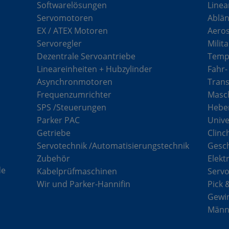
Softwarelösungen
Linea
Servomotoren
Ablän
EX / ATEX Motoren
Aero
Servoregler
Milit
Dezentrale Servoantriebe
Tempe
Lineareinheiten + Hubzylinder
Fahr-
Asynchronmotoren
Tran
Frequenzumrichter
Masch
SPS /Steuerungen
Hebe
Parker PAC
Unive
Getriebe
Clinc
Servotechnik /Automatisierungstechnik
Gesc
Zubehör
Elekt
de
Kabelprüfmaschinen
Serv
Wir und Parker-Hannifin
Pick 
Gewi
Männe