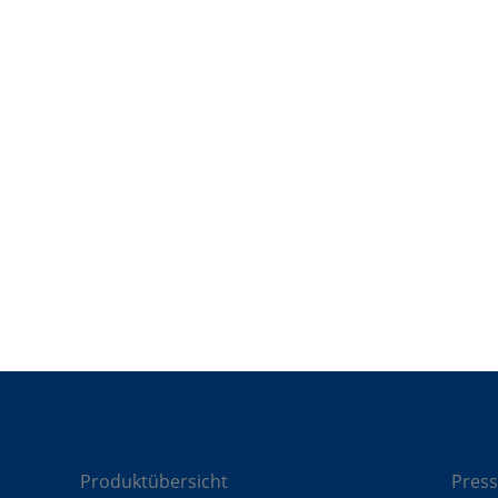
est
Komponenten
Lö
Produktübersicht
Press