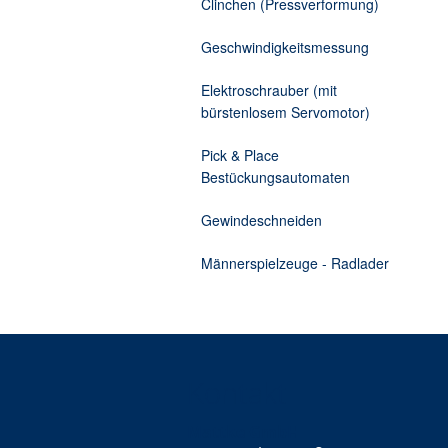
Clinchen (Pressverformung)
Zusatzelektronik
Kabelprüfmaschine Torsionst
Geschwindigkeitsmessung
Elektroschrauber (mit
bürstenlosem Servomotor)
Pick & Place
Bestückungsautomaten
Gewindeschneiden
Männerspielzeuge - Radlader
Kontakt
Mattke GmbH