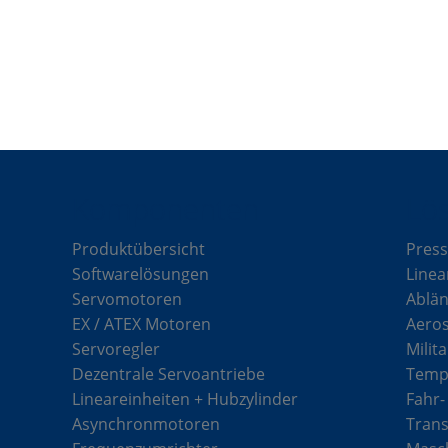
Komponenten
Lö
Produktübersicht
Press
Softwarelösungen
Linea
Servomotoren
Ablän
EX / ATEX Motoren
Aero
Servoregler
Milit
Dezentrale Servoantriebe
Tempe
Lineareinheiten + Hubzylinder
Fahr-
Asynchronmotoren
Tran