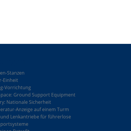
sungen
en-Stanzen
r-Einheit
g-Vorrichtung
space: Ground Support Equipment
ary: Nationale Sicherheit
ratur-Anzeige auf einem Turm
 und Lenkantriebe für führerlose
sportsysteme