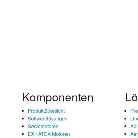
ltisch für 4 Leitungen
stest
Komponenten
Lö
Produktübersicht
Pre
Softwarelösungen
Lin
Servomotoren
Abl
EX / ATEX Motoren
Aer