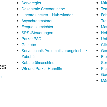
Servoregler
Mil
Dezentrale Servoantriebe
Tem
Lineareinheiten + Hubzylinder
Fah
Asynchronmotoren
Tra
Frequenzumrichter
Mas
SPS /Steuerungen
He
Parker PAC
Uni
Getriebe
Cli
Servotechnik /Automatisierungstechnik
Ge
Zubehör
Ele
es
Kabelprüfmaschinen
Ser
Wir und Parker-Hannifin
Pic
Ge
e
Män