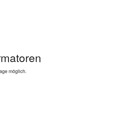
rmatoren
age möglich.