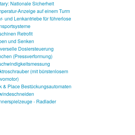
itary: Nationale Sicherheit
peratur-Anzeige auf einem Turm
r- und Lenkantriebe für führerlose
nsportsysteme
chinen Retrofit
ben und Senken
verselle Dosiersteuerung
nchen (Pressverformung)
schwindigkeitsmessung
ktroschrauber (mit bürstenlosem
vomotor)
k & Place Bestückungsautomaten
windeschneiden
nerspielzeuge - Radlader