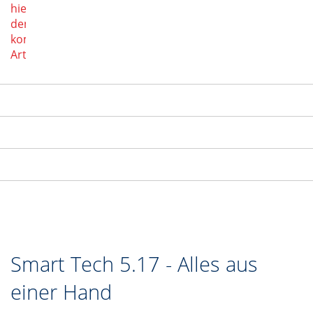
hier
den
kompletten
Artikel
Smart Tech 5.17 - Alles aus
einer Hand