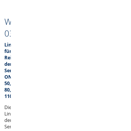
Werkstoffzeitschrift
03/2020
Lineareinheiten
für
Reinraum
der
Serie
ONE
50,
80,
110
Die
Lineareinheiten
der
Serie