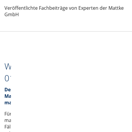
Veröffentlichte Fachbeiträge von Experten der Mattke
GmbH
Werkstoffzeitschrift
01/2021
Der
Mantel
macht's
Für
manche
Fälle