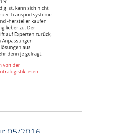
 der
g ist, kann sich nicht
neuer Transportsysteme
nd -hersteller kaufen
g lieber zu. Der
ft auf Experten zurück,
en Anpassungen
mlösungen aus
hr denn je gefragt.
n von der
ntralogistik lesen
ur 05/2016