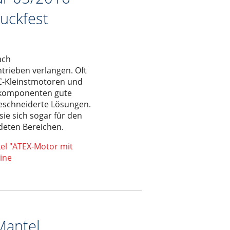
uckfest
ach
trieben verlangen. Oft
DC-Kleinstmotoren und
iskomponenten gute
eschneiderte Lösungen.
sie sich sogar für den
rdeten Bereichen.
kel "ATEX-Motor mit
eine
Mantel