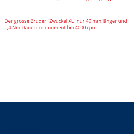
_____________________________________________________________
Der grosse Bruder "Zwuckel XL" nur 40 mm länger und
1,4 Nm Dauerdrehmoment bei 4000 rpm
_____________________________________________________________
Kontakt
Mattke GmbH