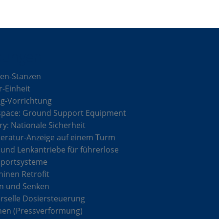
sungen
en-Stanzen
r-Einheit
g-Vorrichtung
space: Ground Support Equipment
ary: Nationale Sicherheit
ratur-Anzeige auf einem Turm
 und Lenkantriebe für führerlose
sportsysteme
inen Retrofit
n und Senken
rselle Dosiersteuerung
hen (Pressverformung)