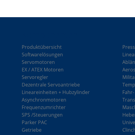
Komponenten
Lö
Produktübersicht
Press
Softwarelösungen
Linea
Servomotoren
Ablän
EX / ATEX Motoren
Aero
Servoregler
Milit
Dezentrale Servoantriebe
Tempe
Lineareinheiten + Hubzylinder
Fahr-
Asynchronmotoren
Tran
Frequenzumrichter
Masch
SPS /Steuerungen
Hebe
Parker PAC
Unive
Getriebe
Clinc