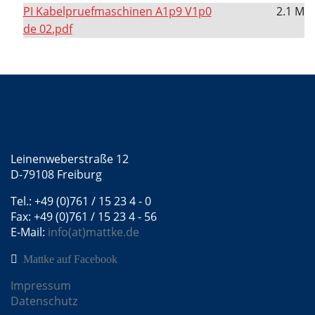
PI Kabelpruefmaschinen A1p9 V1p0
2.1 M
de 02.pdf
Kontakt
Mattke GmbH
Leinenweberstraße 12
D-79108 Freiburg
Tel.: +49 (0)761 / 15 23 4 - 0
Fax: +49 (0)761 / 15 23 4 - 56
E-Mail:
info(at)mattke.de
Mattke auf Facebook
Impressum
Datenschutz