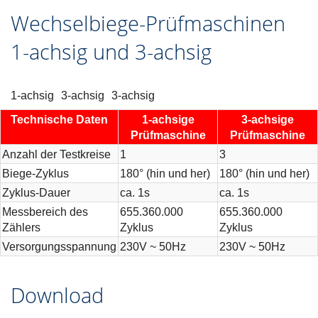
Wechselbiege-Prüfmaschinen
1-achsig und 3-achsig
1-achsig
3-achsig
3-achsig
Technische Daten
1-achsige
3-achsige
Prüfmaschine
Prüfmaschine
Anzahl der Testkreise
1
3
Biege-Zyklus
180° (hin und her)
180° (hin und her)
Zyklus-Dauer
ca. 1s
ca. 1s
Messbereich des
655.360.000
655.360.000
Zählers
Zyklus
Zyklus
Versorgungsspannung
230V ~ 50Hz
230V ~ 50Hz
Download