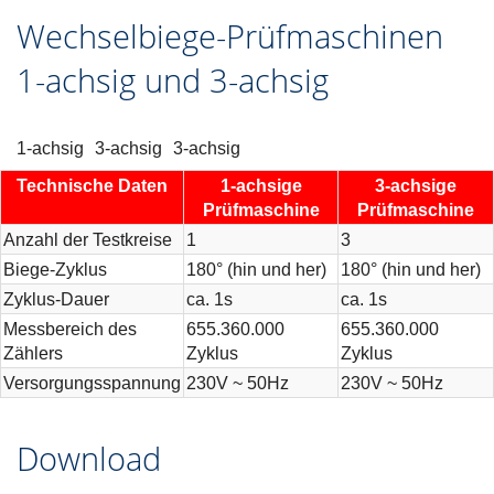
Wechselbiege-Prüfmaschinen
1-achsig und 3-achsig
1-achsig
3-achsig
3-achsig
Technische Daten
1-achsige
3-achsige
Prüfmaschine
Prüfmaschine
Anzahl der Testkreise
1
3
Biege-Zyklus
180° (hin und her)
180° (hin und her)
Zyklus-Dauer
ca. 1s
ca. 1s
Messbereich des
655.360.000
655.360.000
Zählers
Zyklus
Zyklus
Versorgungsspannung
230V ~ 50Hz
230V ~ 50Hz
Download