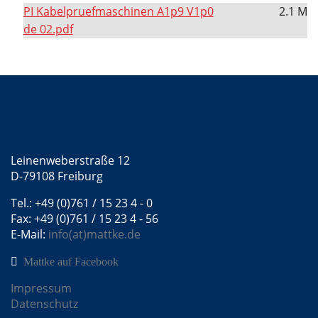
PI Kabelpruefmaschinen A1p9 V1p0
2.1 M
de 02.pdf
Kontakt
Mattke GmbH
Leinenweberstraße 12
D-79108 Freiburg
Tel.: +49 (0)761 / 15 23 4 - 0
Fax: +49 (0)761 / 15 23 4 - 56
E-Mail:
info(at)mattke.de
Mattke auf Facebook
Impressum
Datenschutz