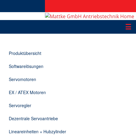
☰
Produkte
Produktübersicht
Applikationen
Softwarelösungen
Informationen
Servomotoren
Downloads
EX / ATEX Motoren
Kontakt
Servoregler
Dezentrale Servoantriebe
EN
Lineareinheiten + Hubzylinder