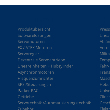
Komponenten
Lö
Produktübersicht
Press
Softwarelösungen
Linea
Servomotoren
Ablän
EX / ATEX Motoren
Aero
Servoregler
Milit
Dezentrale Servoantriebe
Tempe
Lineareinheiten + Hubzylinder
Fahr-
Asynchronmotoren
Tran
Frequenzumrichter
Masch
SPS /Steuerungen
Hebe
Parker PAC
Unive
Getriebe
Clinc
Servotechnik /Automatisierungstechnik
Gesc
Zubehör
Elekt