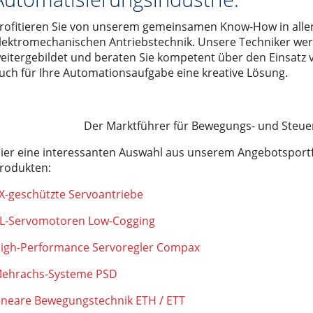
em Turm
 der Serie EX
che Informationen
Wechsel- oder Gleichstrom?
rofitieren Sie von unserem gemeinsamen Know-How in alle
führerlose Transportsysteme
 der Serie EY
r
ie ETH
ungen
Kein Trick. Reine Ingenieursleistung.
lektromechanischen Antriebstechnik. Unsere Techniker wer
eitergebildet und beraten Sie kompetent über den Einsatz
ösung
LR
n
Sicherheitstechnik
uch für Ihre Automationsaufgabe eine kreative Lösung.
TT
Karriere
Die grosse Frage: DC- oder BLDC-Motoren?
ISG / MISO
Neue internationale Wirkungsgradklassen für Motoren
Der Marktführer für Bewegungs- und Steue
ECO 60, 80, 100
LM 50, 65, 80, 110
ier eine interessanten Auswahl aus unserem Angebotsportfo
rodukten:
hör
enlosem Servomotor)
nd entry level" der Serie LIGHT 30, 50, 80
X-geschützte Servoantriebe
utomaten
 der Serie ONE 50, 80, 110
5 Leitungen
Masse der Serie ROBOT 100, 130, 160, 220
schine
L-Servomotoren Low-Cogging
r
lachsen der Serie SC 65 (100), 130, 160
hleppkettenanwendung
igh-Performance Servoregler Compax
00, 155, 225, 325
st
ehrachs-Systeme PSD
Trägheitsmoment der Serie VR 140
erkabel sowie für optische Fiberglaskabel
ineare Bewegungstechnik ETH / ETT
ltisch für 4 Leitungen