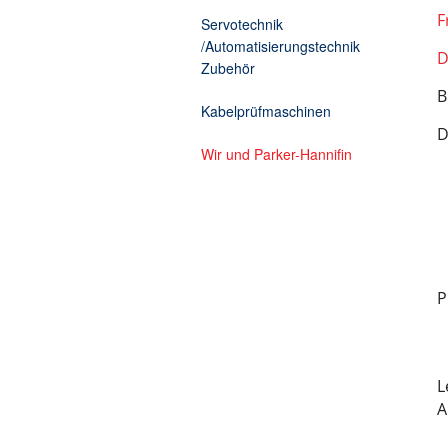
F
Zusatzelektronik
Kabelprüfmaschine Torsion
Servotechnik
/Automatisierungstechnik
D
Zubehör
B
Kabelprüfmaschinen
D
Wir und Parker-Hannifin
P
L
A