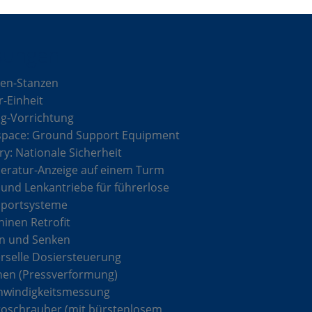
sungen
en-Stanzen
r-Einheit
g-Vorrichtung
space: Ground Support Equipment
ary: Nationale Sicherheit
ratur-Anzeige auf einem Turm
 und Lenkantriebe für führerlose
sportsysteme
inen Retrofit
n und Senken
rselle Dosiersteuerung
hen (Pressverformung)
hwindigkeitsmessung
roschrauber (mit bürstenlosem