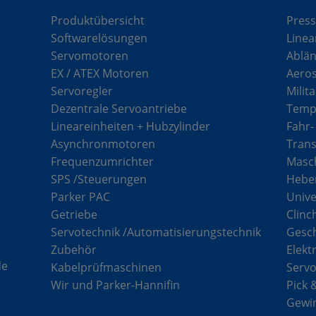
Produktübersicht
Press
Softwarelösungen
Linea
Servomotoren
Ablän
EX / ATEX Motoren
Aero
Servoregler
Milit
Dezentrale Servoantriebe
Tempe
Lineareinheiten + Hubzylinder
Fahr-
Asynchronmotoren
Tran
Frequenzumrichter
Masch
SPS /Steuerungen
Hebe
Parker PAC
Unive
Getriebe
Clinc
Servotechnik /Automatisierungstechnik
Gesc
Zubehör
Elekt
de
Kabelprüfmaschinen
Serv
Wir und Parker-Hannifin
Pick 
Gewi