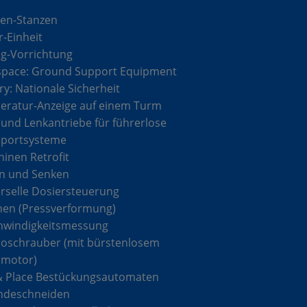
en-Stanzen
r-Einheit
g-Vorrichtung
space: Ground Support Equipment
ary: Nationale Sicherheit
ratur-Anzeige auf einem Turm
 und Lenkantriebe für führerlose
sportsysteme
inen Retrofit
n und Senken
rselle Dosiersteuerung
hen (Pressverformung)
hwindigkeitsmessung
roschrauber (mit bürstenlosem
omotor)
& Place Bestückungsautomaten
ndeschneiden