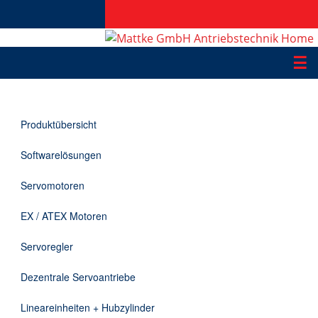
☰
Produkte
Produktübersicht
Applikationen
Softwarelösungen
Informationen
Servomotoren
Downloads
EX / ATEX Motoren
Kontakt
Servoregler
Dezentrale Servoantriebe
EN
Lineareinheiten + Hubzylinder