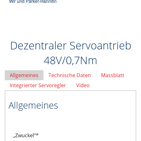
Wir und Parker-Hannifin
Dezentraler Servoantrieb
48V/0,7Nm
Allgemeines
Technische Daten
Massblatt
Integrierter Servoregler
Video
Allgemeines
„Zwuckel“*