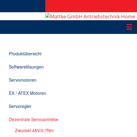
☰
Produkte
Produktübersicht
Applikationen
Softwarelösungen
Informationen
Servomotoren
Downloads
EX / ATEX Motoren
Kontakt
Servoregler
Dezentrale Servoantriebe
EN
Zwuckel 48V/0,7Nm